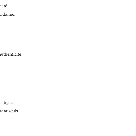
riété
ra donner
authenticité
a
itige, et
ront seuls