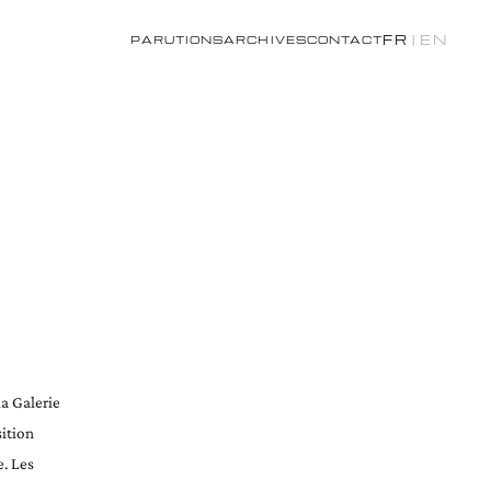
FR
|
EN
PARUTIONS
ARCHIVES
CONTACT
la Galerie
sition
e. Les