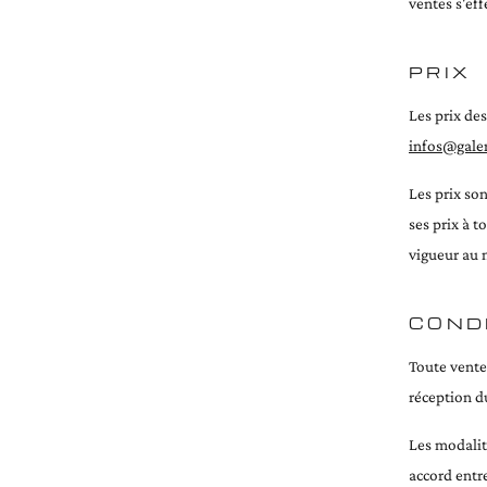
ventes s'eff
PRIX
Les prix de
infos@galer
Les prix son
ses prix à 
vigueur au 
COND
Toute vente 
réception d
Les modalit
accord entre