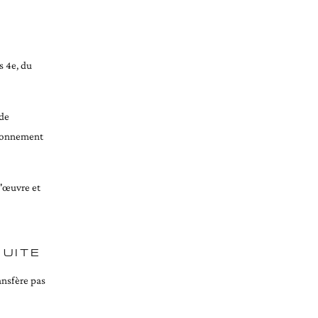
s 4e, du
 de
itionnement
l'œuvre et
SUITE
ansfère pas