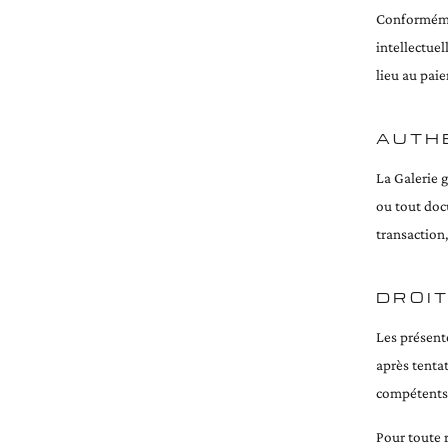
Conformément
intellectue
lieu au paie
AUTH
La Galerie g
ou tout doc
transaction
DROIT
Les présente
après tenta
compétents
Pour toute 