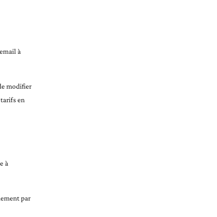
email à
de modifier
tarifs en
e à
nnement par